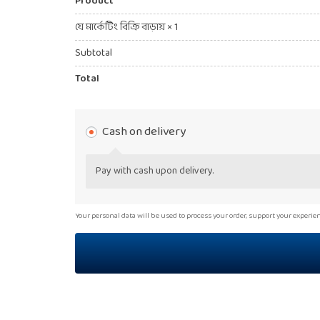
Product
যে মার্কেটিং বিক্রি বাড়ায়
× 1
Subtotal
Total
Cash on delivery
Pay with cash upon delivery.
Your personal data will be used to process your order, support your exper