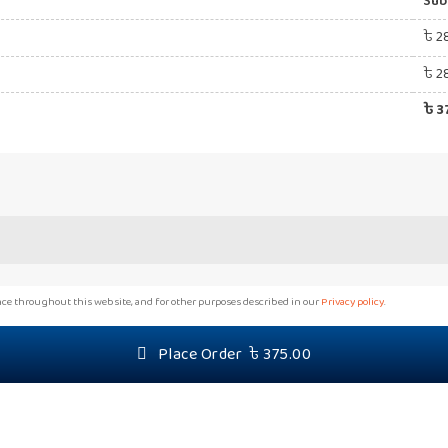
Sub
৳
2
৳
2
৳
3
ience throughout this website, and for other purposes described in our
Privacy policy
.
Place Order ৳ 375.00